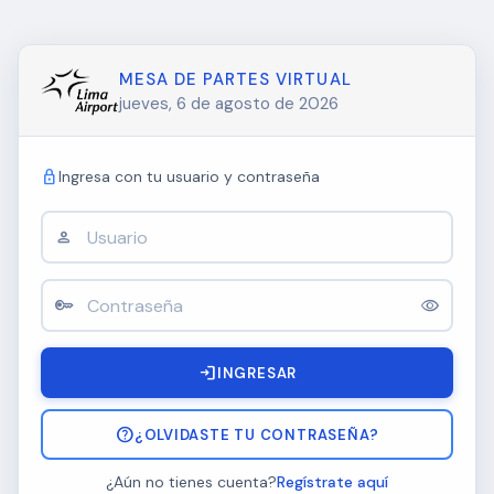
MESA DE PARTES VIRTUAL
jueves, 6 de agosto de 2026
lock
Ingresa con tu usuario y contraseña
person
key
visibility
login
INGRESAR
help
¿OLVIDASTE TU CONTRASEÑA?
¿Aún no tienes cuenta?
Regístrate aquí