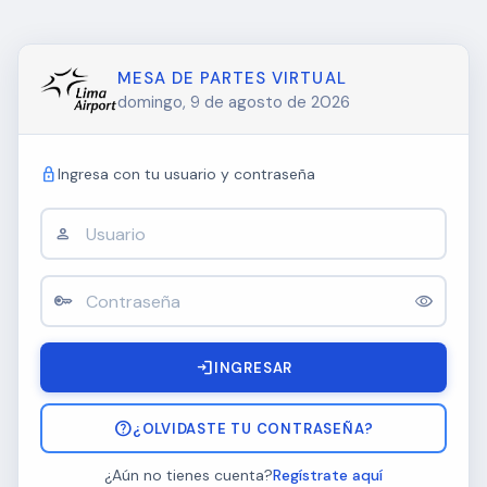
MESA DE PARTES VIRTUAL
domingo, 9 de agosto de 2026
lock
Ingresa con tu usuario y contraseña
person
key
visibility
login
INGRESAR
help
¿OLVIDASTE TU CONTRASEÑA?
¿Aún no tienes cuenta?
Regístrate aquí